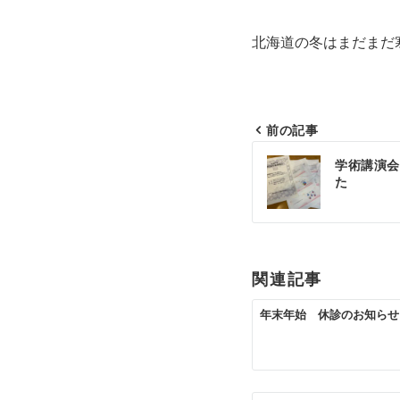
北海道の冬はまだまだ
前の記事
投
学術講演会
稿
た
ナ
ビ
ゲ
関連記事
ー
年末年始 休診のお知らせ
シ
ョ
ン