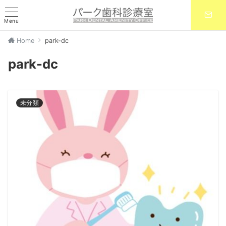
Menu
Home
park-dc
park-dc
未分類